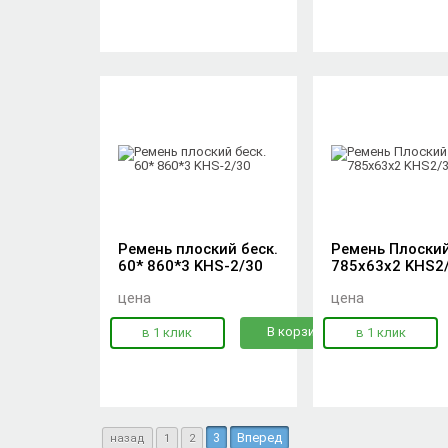
Ремень плоский беск.
Ремень Плоский
60* 860*3 KHS-2/30
785х63х2 KHS2
цена
цена
В корзину
в 1 клик
в 1 клик
3
Вперед
назад
1
2