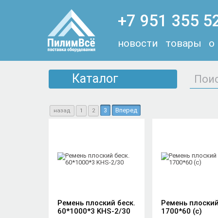
+7 951 355 5
новости
товары
о
Каталог
3
Вперед
назад
1
2
Ремень плоский беск.
Ремень плоски
60*1000*3 KHS-2/30
1700*60 (с)